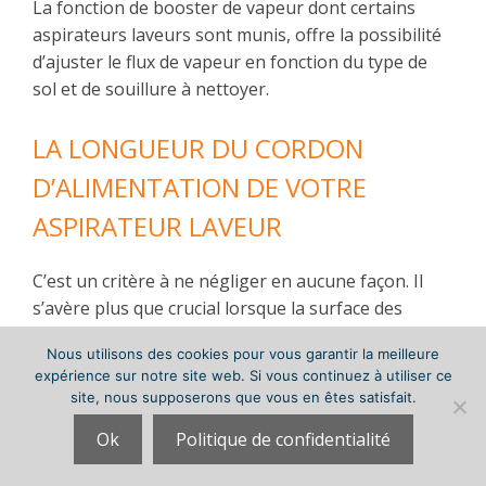
La fonction de booster de vapeur dont certains
aspirateurs laveurs sont munis, offre la possibilité
d’ajuster le flux de vapeur en fonction du type de
sol et de souillure à nettoyer.
LA LONGUEUR DU CORDON
D’ALIMENTATION DE VOTRE
ASPIRATEUR LAVEUR
C’est un critère à ne négliger en aucune façon. Il
s’avère plus que crucial lorsque la surface des
pièces que vous devez nettoyer est assez
Nous utilisons des cookies pour vous garantir la meilleure
importante. Il vous faut donc choisir votre
expérience sur notre site web. Si vous continuez à utiliser ce
aspirateur laveur en tenant compte de cette
site, nous supposerons que vous en êtes satisfait.
information.
Ok
Politique de confidentialité
C’est loin d’être amusant de devoir à tout bout de