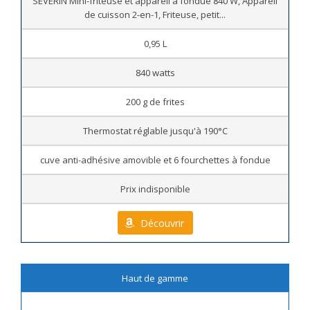
SEVERIN Mini-friteuse et appareil à fondue 840 W, Appareil
de cuisson 2-en-1, Friteuse, petit...
0,95 L
840 watts
200 g de frites
Thermostat réglable jusqu'à 190°C
cuve anti-adhésive amovible et 6 fourchettes à fondue
Prix indisponible
Découvrir
Haut de gamme