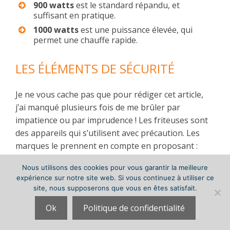
900 watts
est le standard répandu, et
suffisant en pratique.
1000 watts
est une puissance élevée, qui
permet une chauffe rapide.
LES ÉLÉMENTS DE SÉCURITÉ
Je ne vous cache pas que pour rédiger cet article,
j’ai manqué plusieurs fois de me brûler par
impatience ou par imprudence ! Les friteuses sont
des appareils qui s’utilisent avec précaution. Les
marques le prennent en compte en proposant :
Nous utilisons des cookies pour vous garantir la meilleure
Des
poignées latérales anti-chaleur
.
expérience sur notre site web. Si vous continuez à utiliser ce
Un
panier avec poignée de saisie
pour
site, nous supposerons que vous en êtes satisfait.
faciliter le service.
Ok
Politique de confidentialité
Un
couvercle stable et fixe
.
Un
support à fourchettes
pour les appareils